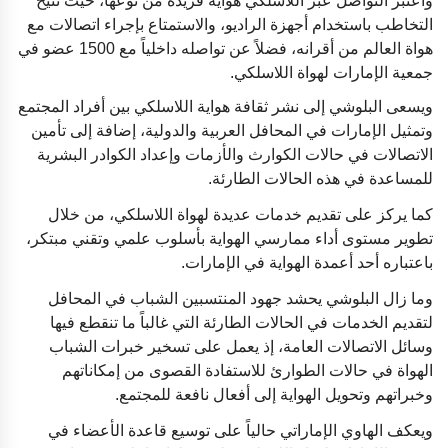
واعتبر التواصل عبر اللاسلكي هواية فريدة من نوعها، حيث تتيح
التخاطب باستخدام أجهزة الراديو، والاستمتاع بإجراء اتصالات مع
هواة العالم من أقرانه، فضلاً عن تواصله داخلياً مع 1500 عضو في
جمعية الإمارات لهواة اللاسلكي.
ويسعى البلوشي إلى نشر ثقافة هواية اللاسلكي بين أفراد المجتمع
وتمثيل الإمارات في المحافل العربية والدولية، إضافة إلى تأمين
الاتصالات في حالات الكوارث والأزمات وإعداد الكوادر البشرية
للمساعدة في هذه الحالات الطارئة.
كما يركز على تقديم خدمات عديدة لهواة اللاسلكي، من خلال
تطوير مستوى أداء ممارسي الهواية بأسلوب علمي وتقني مبتكر،
باعتباره أحد أعمدة الهواية في الإمارات.
وما زال البلوشي يحشد جهود المنتسبين الشباب في المحافل
لتقديم الخدمات في الحالات الطارئة التي غالباً ما تنقطع فيها
وسائل الاتصالات العامة، إذ يعمل على تسخير خبرات الشباب
الهواة في حالات الطوارئ للاستفادة القصوى من إمكاناتهم
وخبراتهم وتحويل الهواية إلى أفعال نافعة للمجتمع.
ويعكف الهاوي الإماراتي حالياً على توسيع قاعدة الأعضاء في